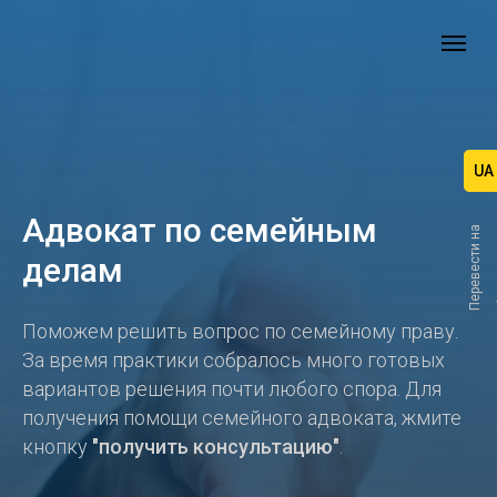
UA
Адвокат по семейным
П
е
р
е
в
е
с
т
и
н
а
делам
Поможем решить вопрос по семейному праву.
За время практики собралось много готовых
вариантов решения почти любого спора. Для
получения помощи семейного адвоката, жмите
кнопку
"получить консультацию"
.