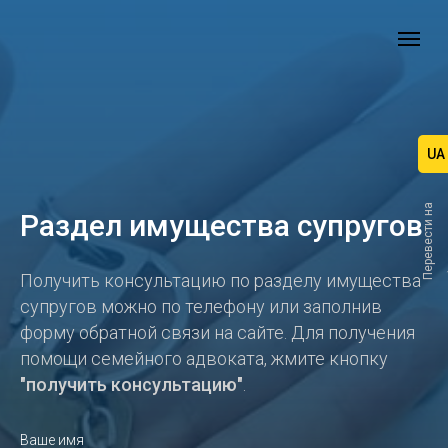
UA
П
е
р
е
в
е
с
т
и
н
а
Раздел имущества супругов
Получить консультацию по разделу имущества
супругов можно по телефону или заполнив
форму обратной связи на сайте. Для получения
помощи семейного адвоката, жмите кнопку
"получить консультацию"
.
Ваше имя