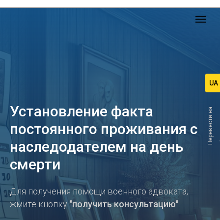
UA
Установление факта
П
е
р
е
в
е
с
т
и
н
а
постоянного проживания с
наследодателем на день
смерти
Для получения помощи военного адвоката,
жмите кнопку
"получить консультацию"
.