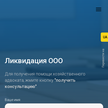
UA
П
е
р
е
в
е
с
т
и
н
а
Ликвидация ООО
Для получения помощи хозяйственного
адвоката, жмите кнопку
"получить
консультацию"
.
Ваше имя