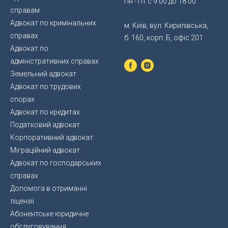
Пн - Пт с 9:00 до 18:00
справам
Адвокат по кримінальних
м. Київ, вул. Кирилівська,
справах
б. 160, корп. Б, офіс 201
Адвокат по
адміністративних справах
Земельний адвокат
Адвокат по трудових
спорах
Адвокат по кредитах
Податковий адвокат
Корпоративний адвокат
Міграційний адвокат
Адвокат по господарських
справах
Допомога в отриманні
ліцензії
Абонентське юридичне
обслуговування