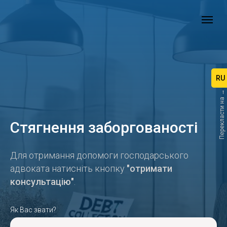
RU
Перекласти на →
Стягнення заборгованості
Для отримання допомоги господарського
адвоката натисніть кнопку
"отримати
консультацію"
.
Як Вас звати?