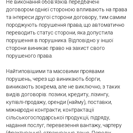
Не виконання обов’язків передбачені
договором однієї стороною впливають на права
та інтереси другої сторони договору, тим самим
породжують порушення права, що автоматично
переводить статус сторони, яка допустила
порушення в порушника. Відповідно у іншої
сторони виникає право на захист свого
порушеного права.
Найтиповішими та масовими проявами
порушень, через що виникають борги,
виникають зокрема, але не виключно, з таких
видів договорів: позики, кредиту, лізингу,
купівлі-продажу, оренди (найму), поставки,
міжнародні контракти, контрактації
сільськогосподарської продукції, підряду,
надання послуг, перевезення вантажу, чартеру
(фрахтування), страхування, тощо. Перелік