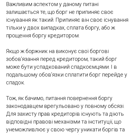
Важливим аспектом у даному питані
залишається те, що борг не припиняє своє
існування як такий. Припиняє він своє існування
тільки у двох випадках, сплата боргу, або ж
прощення боргу кредитором.
Якщо ж боржник на виконує свої боргові
зобов’язання перед кредитором, такий борг
може бути успадкований спадкоємцями. І в
подальшому обов’язки сплатити борг перейде у
спадок.
Тож, як бачимо, питання повернення боргу
законодавцем врегульовано у повному обсязі.
Для захисту прав кредиторів існують та діють
відповідні правові механізми та інституції, що
унеможливлює у свою чергу уникати боргів та